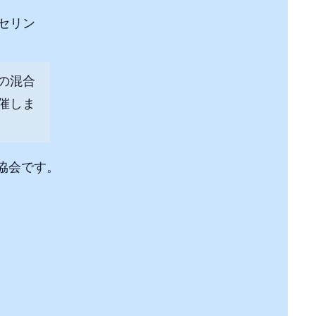
セリン
の混合
催しま
協会です。