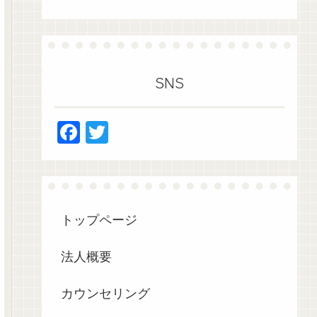
SNS
F
T
a
wi
c
tt
e
er
b
トップページ
o
法人概要
o
k
カウンセリング