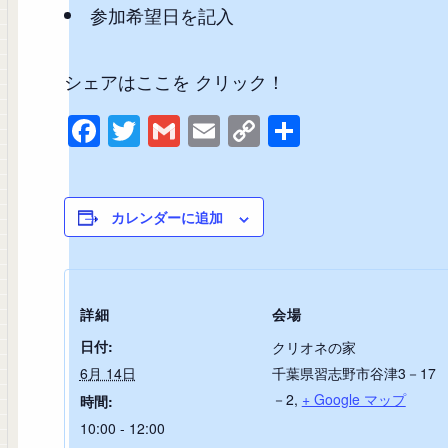
参加希望日を記入
シェアはここを クリック！
F
T
G
E
C
共
a
wi
m
m
o
有
c
tt
ail
ail
p
e
er
y
カレンダーに追加
b
Li
o
n
o
k
詳細
会場
k
日付:
クリオネの家
6月 14日
千葉県習志野市谷津3－17
－2
,
+ Google マップ
時間:
10:00 - 12:00