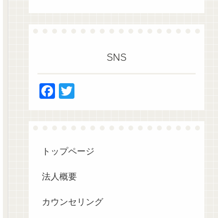
SNS
F
T
a
wi
c
tt
e
er
b
トップページ
o
法人概要
o
k
カウンセリング