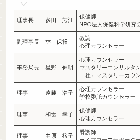
保健師
理事長
多田 芳江
NPO法人保健科学研究
教諭
副理事長
林 保裕
心理カウンセラー
心理カウンセラー
事務局長
星野 伸明
マスタリーコンサルタ
一社）マスタリーカウ
心理カウンセラー
理事
遠藤 浩子
学校委託カウンセラー
保健師
理事
和食 幸子
心理カウンセラー
看護師
理事
中原 桜子