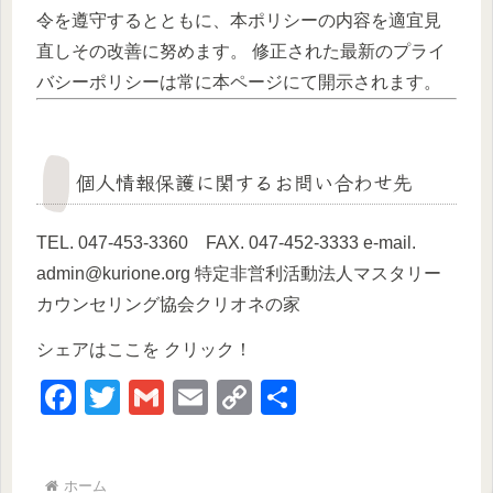
令を遵守するとともに、本ポリシーの内容を適宜見
直しその改善に努めます。 修正された最新のプライ
バシーポリシーは常に本ページにて開示されます。
個人情報保護に関するお問い合わせ先
TEL. 047-453-3360 FAX. 047-452-3333 e-mail.
admin@kurione.org 特定非営利活動法人マスタリー
カウンセリング協会クリオネの家
シェアはここを クリック！
F
T
G
E
C
共
a
wi
m
m
o
有
c
tt
ail
ail
p
ホーム