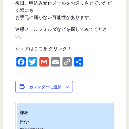
後日、申込み受付メールをお送りさせていただ
く際にも
お手元に届かない可能性があります。
迷惑メールフォルダなどを探してみてくださ
い。
シェアはここを クリック！
F
T
G
E
C
共
a
wi
m
m
o
有
c
tt
ail
ail
p
e
er
y
カレンダーに追加
b
Li
o
n
詳細
o
k
日付:
k