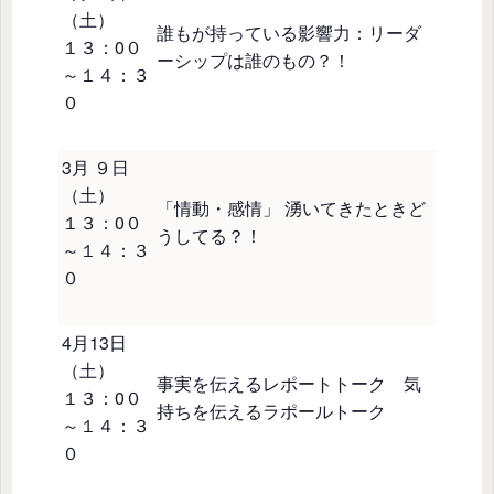
（土）
誰もが持っている影響力：リーダ
１３：0０
ーシップは誰のもの？！
～１４：３
０
3月 ９日
（土）
「情動・感情」 湧いてきたときど
１３：0０
うしてる？！
～１４：３
０
4月13日
（土）
事実を伝えるレポートトーク 気
１３：0０
持ちを伝えるラポールトーク
～１４：３
０