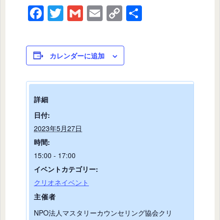
F
T
G
E
C
共
a
wi
m
m
o
有
c
tt
ail
ail
p
e
er
y
カレンダーに追加
b
Li
o
n
詳細
o
k
日付:
k
2023年5月27日
時間:
15:00 - 17:00
イベントカテゴリー:
クリオネイベント
主催者
NPO法人マスタリーカウンセリング協会クリ