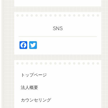
SNS
F
T
a
wi
c
tt
e
er
b
トップページ
o
法人概要
o
k
カウンセリング