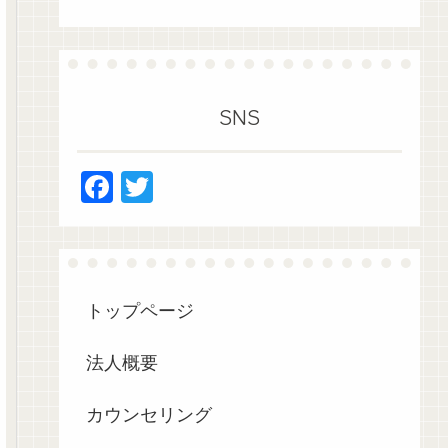
SNS
F
T
a
wi
c
tt
e
er
b
トップページ
o
法人概要
o
k
カウンセリング